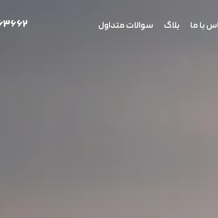
 63662
س با ما
بلاگ
سوالات متداول