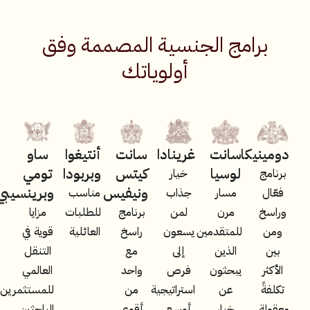
برامج الجنسية المصممة وفق
أولوياتك
دومينيكا
سانت
غرينادا
سانت
أنتيغوا
ساو
لوسيا
كيتس
وبربودا
تومي
برنامج
خيار
ونيفيس
وبرينسيبي
فعّال
مسار
جذاب
مناسب
وراسخ
مرن
لمن
برنامج
للطلبات
مزايا
ومن
للمتقدمين
يسعون
راسخ
العائلية
قوية في
بين
الذين
إلى
مع
التنقل
الأكثر
يبحثون
فرص
واحد
العالمي
تكلفةً
عن
استراتيجية
من
للمستثمرين
معقولة،
خيار
أوسع
أقوى
الباحثين